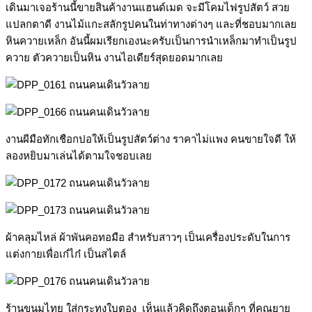
เดินมาเจอร้านนี้ขายสินค้างานแฮนด์เมด จะมีโคมไฟรูปสัตว์ สวย
แปลกตาดี งานไม้แกะสลักรูปคนในท่าทางต่างๆ และที่ชอบมากเลย
หินควายเหล็ก อันนี้ผมเรียกเองนะครับเป็นการนำเหล็กมาทำเป็นรูป
ควาย ตัวควายเป็นหิน งานไอเดียร์สุดยอดมากเลย
งานผีมือทักเชือกปอให้เป็นรูปสัตว์ต่าง ราคาไม่แพง คนขายใจดี ให้
ลองหยิบมาเล่นได้ตามใจชอบเลย
ผ้าคลุมไหล่ ผ้าพันคอทอมือ สำหรับสาวๆ เป็นเครื่องประดับในการ
แต่งกายเพื่อเก๋ไก๋ เป็นสไตล์
ร้านขนมไทย ใส่กระทงใบตอง เห็นแล้วคิดถึงตอนเด็กๆ ที่คุณยาย