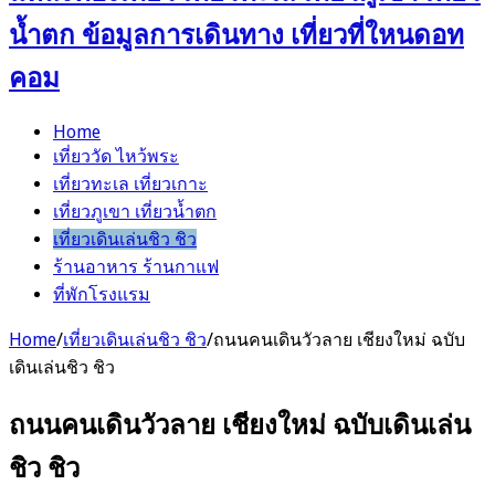
น้ำตก ข้อมูลการเดินทาง เที่ยวที่ใหนดอท
คอม
Home
เที่ยววัด ไหว้พระ
เที่ยวทะเล เที่ยวเกาะ
เที่ยวภูเขา เที่ยวน้ำตก
เที่ยวเดินเล่นชิว ชิว
ร้านอาหาร ร้านกาแฟ
ที่พักโรงแรม
Home
/
เที่ยวเดินเล่นชิว ชิว
/
ถนนคนเดินวัวลาย เชียงใหม่ ฉบับ
เดินเล่นชิว ชิว
ถนนคนเดินวัวลาย เชียงใหม่ ฉบับเดินเล่น
ชิว ชิว