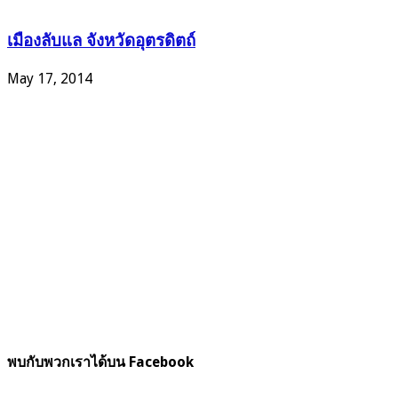
เมืองลับแล จังหวัดอุตรดิตถ์
May 17, 2014
พบกับพวกเราได้บน Facebook