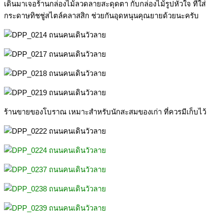
เดินมาเจอร้านกล่องไม้ลวดลายสะดุดตา กับกล่องไม้รูปหัวใจ ที่ใส่
กระดาษทิชชู่สไตล์คลาสสิก ช่วยกันอุดหนุนคุณยายด้วยนะครับ
ร้านขายของโบราณ เหมาะสำหรับนักสะสมของเก่า ที่ควรมีเก็บไว้