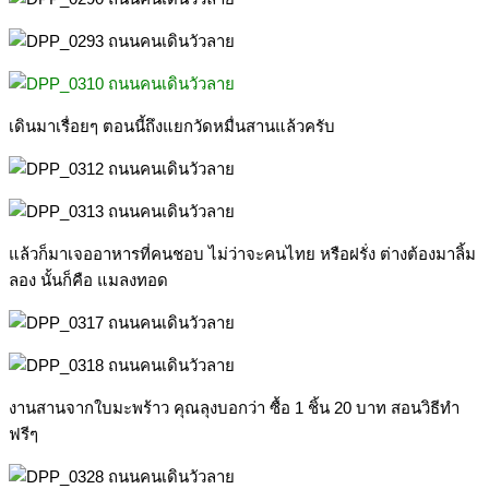
เดินมาเรื่อยๆ ตอนนี้ถึงแยกวัดหมื่นสานแล้วครับ
แล้วก็มาเจออาหารที่คนชอบ ไม่ว่าจะคนไทย หรือฝรั่ง ต่างต้องมาลิ้ม
ลอง นั้นก็คือ แมลงทอด
งานสานจากใบมะพร้าว คุณลุงบอกว่า ซื้อ 1 ชิ้น 20 บาท สอนวิธีทำ
ฟรีๆ