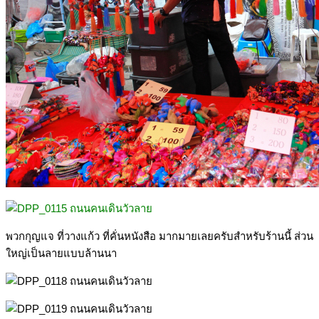
พวกกุญแจ ที่วางแก้ว ที่คั่นหนังสือ มากมายเลยครับสำหรับร้านนี้ ส่วน
ใหญ่เป็นลายแบบล้านนา