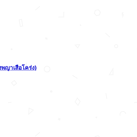
งพญาเสือโคร่ง)